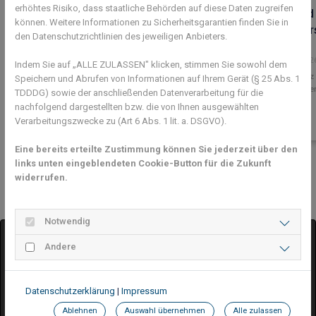
erhöhtes Risiko, dass staatliche Behörden auf diese Daten zugreifen
Mehr als 100 Mitglieder feiern beim
Jugend 
können. Weitere Informationen zu Sicherheitsgarantien finden Sie in
Sommerfest
Meister
den Datenschutzrichtlinien des jeweiligen Anbieters.
05. August 2026
27. Juli 202
Indem Sie auf „ALLE ZULASSEN" klicken, stimmen Sie sowohl dem
Erster Platz
Speichern und Abrufen von Informationen auf Ihrem Gerät (§ 25 Abs. 1
Juniorinne
TDDDG) sowie der anschließenden Datenverarbeitung für die
nachfolgend dargestellten bzw. die von Ihnen ausgewählten
Verarbeitungszwecke zu (Art 6 Abs. 1 lit. a. DSGVO).
Eine bereits erteilte Zustimmung können Sie jederzeit über den
links unten eingeblendeten Cookie-Button für die Zukunft
Previous
Next
widerrufen.
Notwendig
Andere
Datenschutzerklärung
|
Impressum
Ablehnen
Auswahl übernehmen
Alle zulassen