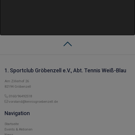
1. Sportclub Gröbenzell e.V., Abt. Tennis Weiß-Blau
Am Zillerhof 26
82194 Gröbenzell
0160/96492518
vorstand@tennisgroebenzell.de
Navigation
Startseite
Events & Aktionen
News