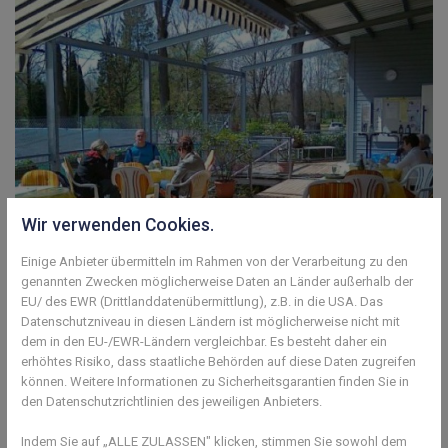
Wir verwenden Cookies.
Einige Anbieter übermitteln im Rahmen von der Verarbeitung zu den
genannten Zwecken möglicherweise Daten an Länder außerhalb der
EU/ des EWR (Drittlanddatenübermittlung), z.B. in die USA. Das
Datenschutzniveau in diesen Ländern ist möglicherweise nicht mit
dem in den EU-/EWR-Ländern vergleichbar. Es besteht daher ein
erhöhtes Risiko, dass staatliche Behörden auf diese Daten zugreifen
können. Weitere Informationen zu Sicherheitsgarantien finden Sie in
den Datenschutzrichtlinien des jeweiligen Anbieters.
Indem Sie auf „ALLE ZULASSEN" klicken, stimmen Sie sowohl dem