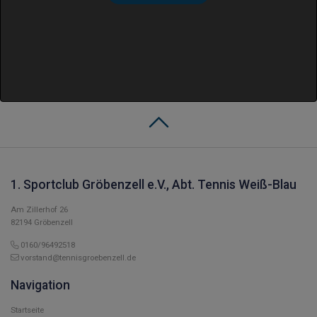
1. Sportclub Gröbenzell e.V., Abt. Tennis Weiß-Blau
Am Zillerhof 26
82194 Gröbenzell
0160/96492518
vorstand@tennisgroebenzell.de
Navigation
Startseite