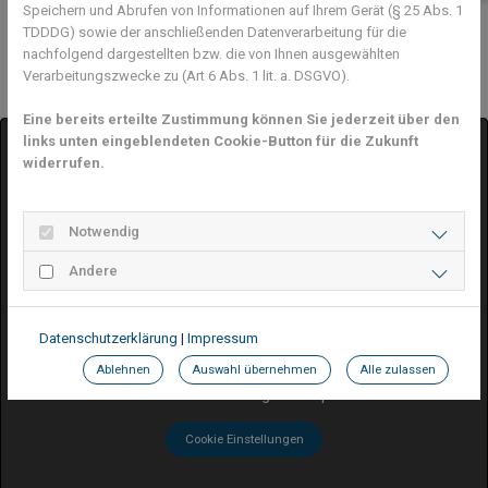
Speichern und Abrufen von Informationen auf Ihrem Gerät (§ 25 Abs. 1
Previous
Next
TDDDG) sowie der anschließenden Datenverarbeitung für die
nachfolgend dargestellten bzw. die von Ihnen ausgewählten
Verarbeitungszwecke zu (Art 6 Abs. 1 lit. a. DSGVO).
Eine bereits erteilte Zustimmung können Sie jederzeit über den
links unten eingeblendeten Cookie-Button für die Zukunft
widerrufen.
Notwendig
Andere
Google Maps inaktiv
Aufgrund Ihrer Cookie-Einstellungen kann dieses
Datenschutzerklärung
|
Impressum
Modul nicht geladen werden.
Wenn Sie dieses Modul sehen möchten, passen Sie
Ablehnen
Auswahl übernehmen
Alle zulassen
bitte Ihre Cookie-Einstellungen entsprechend an.
Cookie Einstellungen