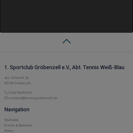
1. Sportclub Gröbenzell e.V., Abt. Tennis Weiß-Blau
Am Zillerhof 26
82194 Gröbenzell
0160/96492518
vorstand@tennisgroebenzell.de
Navigation
Startseite
Events & Aktionen
News