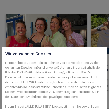
Wir verwenden Cookies.
Einige Anbieter übermitteln im Rahmen von der Verarbeitung zu den
Mehr als 100 Mitglieder feiern beim
Jugend 
genannten Zwecken möglicherweise Daten an Länder außerhalb der
Sommerfest
Meister
EU/ des EWR (Drittlanddatenübermittlung), z.B. in die USA. Das
Datenschutzniveau in diesen Ländern ist möglicherweise nicht mit
05. August 2026
27. Juli 202
dem in den EU-/EWR-Ländern vergleichbar. Es besteht daher ein
Erster Platz
erhöhtes Risiko, dass staatliche Behörden auf diese Daten zugreifen
Juniorinne
können. Weitere Informationen zu Sicherheitsgarantien finden Sie in
den Datenschutzrichtlinien des jeweiligen Anbieters.
Indem Sie auf „ALLE ZULASSEN" klicken, stimmen Sie sowohl dem