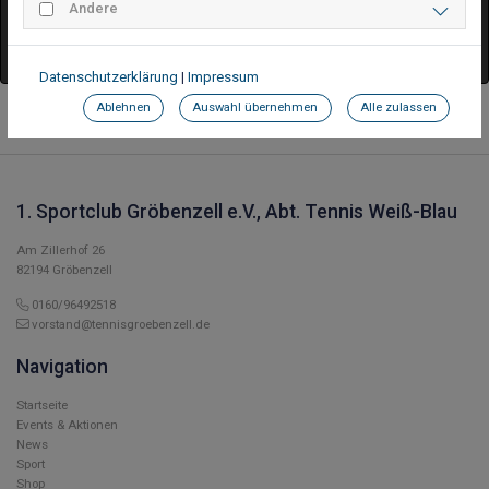
Andere
Datenschutzerklärung
|
Impressum
Ablehnen
Auswahl übernehmen
Alle zulassen
1. Sportclub Gröbenzell e.V., Abt. Tennis Weiß-Blau
Am Zillerhof 26
82194 Gröbenzell
0160/96492518
vorstand@tennisgroebenzell.de
Navigation
Startseite
Events & Aktionen
News
Sport
Shop