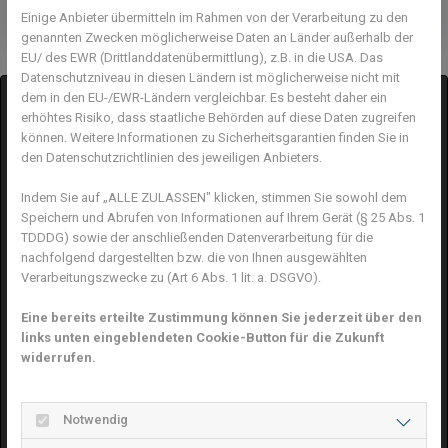
Einige Anbieter übermitteln im Rahmen von der Verarbeitung zu den
genannten Zwecken möglicherweise Daten an Länder außerhalb der
EU/ des EWR (Drittlanddatenübermittlung), z.B. in die USA. Das
Datenschutzniveau in diesen Ländern ist möglicherweise nicht mit
dem in den EU-/EWR-Ländern vergleichbar. Es besteht daher ein
erhöhtes Risiko, dass staatliche Behörden auf diese Daten zugreifen
können. Weitere Informationen zu Sicherheitsgarantien finden Sie in
den Datenschutzrichtlinien des jeweiligen Anbieters.
Indem Sie auf „ALLE ZULASSEN" klicken, stimmen Sie sowohl dem
Speichern und Abrufen von Informationen auf Ihrem Gerät (§ 25 Abs. 1
Google Maps inaktiv
TDDDG) sowie der anschließenden Datenverarbeitung für die
nachfolgend dargestellten bzw. die von Ihnen ausgewählten
Aufgrund Ihrer Cookie-Einstellungen kann dieses
Verarbeitungszwecke zu (Art 6 Abs. 1 lit. a. DSGVO).
Modul nicht geladen werden.
Wenn Sie dieses Modul sehen möchten, passen Sie
Eine bereits erteilte Zustimmung können Sie jederzeit über den
bitte Ihre Cookie-Einstellungen entsprechend an.
links unten eingeblendeten Cookie-Button für die Zukunft
widerrufen.
Cookie Einstellungen
Notwendig