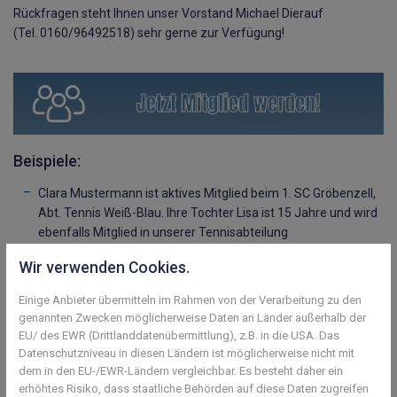
Rückfragen steht Ihnen unser Vorstand Michael Dierauf
(Tel. 0160/96492518) sehr gerne zur Verfügung!
Beispiele:
Clara Mustermann ist aktives Mitglied beim 1. SC Gröbenzell,
Abt. Tennis Weiß-Blau. Ihre Tochter Lisa ist 15 Jahre und wird
ebenfalls Mitglied in unserer Tennisabteilung
Kosten der Mitgliedschaft:
Wir verwenden Cookies.
240 € (Clara Mustermann) + 60 € (Lisa Mustermann) = 300 €
gesamt pro Jahr
Einige Anbieter übermitteln im Rahmen von der Verarbeitung zu den
Das Ehepaar Mustermann tritt mit ihrem 10 Jährigen Sohn
genannten Zwecken möglicherweise Daten an Länder außerhalb der
ein, dann beträgt der Beitrag
EU/ des EWR (Drittlanddatenübermittlung), z.B. in die USA. Das
240 € + 195 € + 60 € = 495 €
Datenschutzniveau in diesen Ländern ist möglicherweise nicht mit
Ersparnis: 75 € gegenüber der Summe der jeweiligen
dem in den EU-/EWR-Ländern vergleichbar. Es besteht daher ein
Einzelmitgliedschaften
erhöhtes Risiko, dass staatliche Behörden auf diese Daten zugreifen