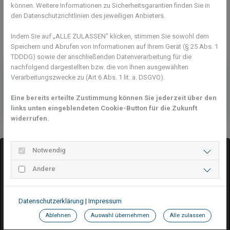
können. Weitere Informationen zu Sicherheitsgarantien finden Sie in
den Datenschutzrichtlinien des jeweiligen Anbieters.
Indem Sie auf „ALLE ZULASSEN" klicken, stimmen Sie sowohl dem
Speichern und Abrufen von Informationen auf Ihrem Gerät (§ 25 Abs. 1
TDDDG) sowie der anschließenden Datenverarbeitung für die
Tennis – aktuell mit Abstand die
nachfolgend dargestellten bzw. die von Ihnen ausgewählten
Verarbeitungszwecke zu (Art 6 Abs. 1 lit. a. DSGVO).
schönste Sportart!
Werde jetzt
Mitglied bei uns im Club!
Eine bereits erteilte Zustimmung können Sie jederzeit über den
links unten eingeblendeten Cookie-Button für die Zukunft
widerrufen.
Notwendig
Andere
Datenschutzerklärung
|
Impressum
Google Maps inaktiv
Ablehnen
Auswahl übernehmen
Alle zulassen