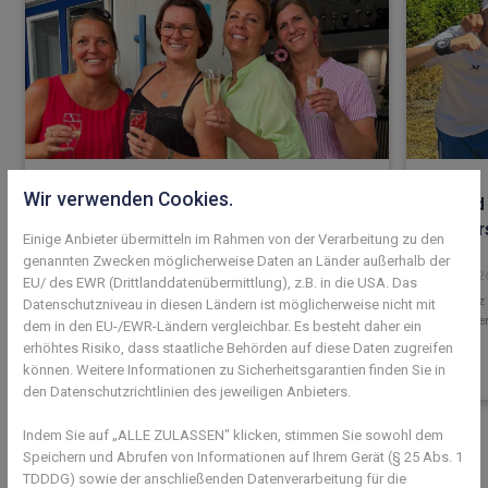
Wir verwenden Cookies.
Mehr als 100 Mitglieder feiern beim
Jugend 
Sommerfest
Meister
Einige Anbieter übermitteln im Rahmen von der Verarbeitung zu den
genannten Zwecken möglicherweise Daten an Länder außerhalb der
05. August 2026
27. Juli 202
EU/ des EWR (Drittlanddatenübermittlung), z.B. in die USA. Das
Erster Platz
Datenschutzniveau in diesen Ländern ist möglicherweise nicht mit
Juniorinne
dem in den EU-/EWR-Ländern vergleichbar. Es besteht daher ein
erhöhtes Risiko, dass staatliche Behörden auf diese Daten zugreifen
können. Weitere Informationen zu Sicherheitsgarantien finden Sie in
den Datenschutzrichtlinien des jeweiligen Anbieters.
Previous
Next
Indem Sie auf „ALLE ZULASSEN" klicken, stimmen Sie sowohl dem
Speichern und Abrufen von Informationen auf Ihrem Gerät (§ 25 Abs. 1
TDDDG) sowie der anschließenden Datenverarbeitung für die