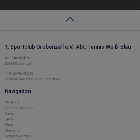
1. Sportclub Gröbenzell e.V., Abt. Tennis Weiß-Blau
Am Zillerhof 26
82194 Gröbenzell
0160/96492518
vorstand@tennisgroebenzell.de
Navigation
Startseite
Events & Aktionen
News
Sport
Shop
Über uns
Mitglied werden