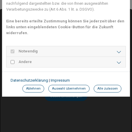
nachfolgend dargestellten bzw. die von Ihnen ausgewählten
Verarbeitungszwecke zu (Art 6 Abs. 1 lit. a. DSGVO).
Eine bereits erteilte Zustimmung können Sie jederzeit über den
links unten eingeblendeten Cookie-Button für die Zukunft
widerrufen.
Notwendig
Google Maps inaktiv
Andere
Aufgrund Ihrer Cookie-Einstellungen kann dieses
Modul nicht geladen werden.
Wenn Sie dieses Modul sehen möchten, passen Sie
Datenschutzerklärung
|
Impressum
bitte Ihre Cookie-Einstellungen entsprechend an.
Ablehnen
Auswahl übernehmen
Alle zulassen
Cookie Einstellungen