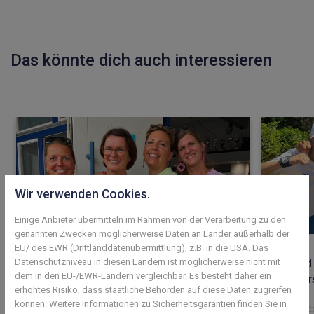
Das könnte dich auch interessieren
Wir verwenden Cookies.
Einige Anbieter übermitteln im Rahmen von der Verarbeitung zu den
genannten Zwecken möglicherweise Daten an Länder außerhalb der
EU/ des EWR (Drittlanddatenübermittlung), z.B. in die USA. Das
Mehr als 100 Mitglieder feiern beim
Jugend 
Datenschutzniveau in diesen Ländern ist möglicherweise nicht mit
dem in den EU-/EWR-Ländern vergleichbar. Es besteht daher ein
Sommerfest
Meister
erhöhtes Risiko, dass staatliche Behörden auf diese Daten zugreifen
können. Weitere Informationen zu Sicherheitsgarantien finden Sie in
05. August 2026
27. Juli 202