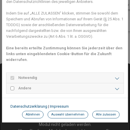
den Datenschutzrichtlinien des jeweiligen Anbieters.
Erster Platz
Juniorinne
Indem Sie auf „ALLE ZULASSEN" klicken, stimmen Sie sowohl dem
Speichern und Abrufen von Informationen auf Ihrem Gerät (§ 25 Abs. 1
TDDDG) sowie der anschließenden Datenverarbeitung für die
nachfolgend dargestellten bzw. die von Ihnen ausgewählten
Verarbeitungszwecke zu (Art 6 Abs. 1 lit. a. DSGVO).
Previous
Next
Eine bereits erteilte Zustimmung können Sie jederzeit über den
links unten eingeblendeten Cookie-Button für die Zukunft
widerrufen.
Notwendig
Andere
Google Maps inaktiv
Datenschutzerklärung
|
Impressum
Ablehnen
Auswahl übernehmen
Alle zulassen
Aufgrund Ihrer Cookie-Einstellungen kann dieses
Modul nicht geladen werden.