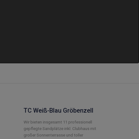
TC Weiß-Blau Gröbenzell
Wir bieten insgesamt 11 professionell
gepflegte Sandplätze inkl. Clubhaus mit
großer Sonnenterrasse und toller