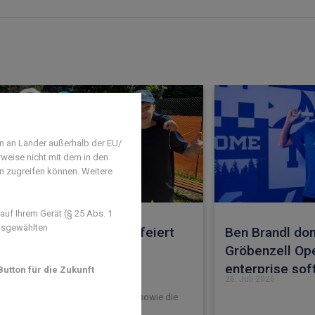
n an Länder außerhalb der EU/
rweise nicht mit dem in den
en zugreifen können. Weitere
uf Ihrem Gerät (§ 25 Abs. 1
ausgewählten
end des TC Weiß-Blau feiert
Ben Brandl dom
r Meisterschaften
Gröbenzell Op
enterprise so
utton für die Zukunft
uli 2026
26. Juli 2026
r Platz für die U10, die U12 I und II sowie die
orinnen U18