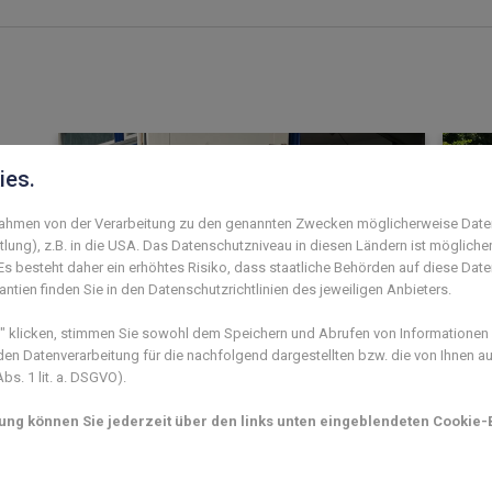
ies.
 Rahmen von der Verarbeitung zu den genannten Zwecken möglicherweise Date
lung), z.B. in die USA. Das Datenschutzniveau in diesen Ländern ist mögliche
s besteht daher ein erhöhtes Risiko, dass staatliche Behörden auf diese Dat
ntien finden Sie in den Datenschutzrichtlinien des jeweiligen Anbieters.
klicken, stimmen Sie sowohl dem Speichern und Abrufen von Informationen a
n Datenverarbeitung für die nachfolgend dargestellten bzw. die von Ihnen 
Mehr als 100 Mitglieder feiern
Jug
s. 1 lit. a. DSGVO).
beim Sommerfest
vie
mung können Sie jederzeit über den links unten eingeblendeten Cookie-B
05. August 2026
27. J
Erste
Juni