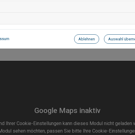
Previous
Next
essum
Ablehnen
Auswahl über
Google Maps inaktiv
nd Ihrer Cookie-Einstellungen kann dieses Modul nicht geladen 
odul sehen möchten, passen Sie bitte Ihre Cookie-Einstellunge