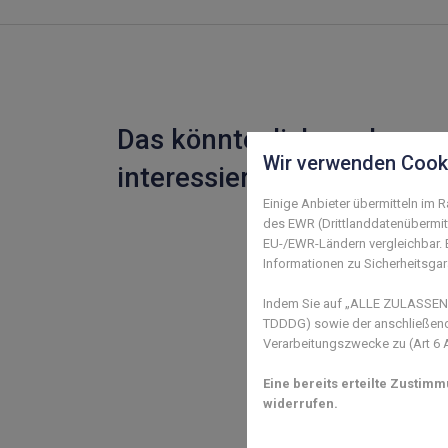
Das könnte dich auch
Wir verwenden Cook
interessieren
Einige Anbieter übermitteln im
des EWR (Drittlanddatenübermitt
EU-/EWR-Ländern vergleichbar. E
Informationen zu Sicherheitsgara
Indem Sie auf „ALLE ZULASSEN" 
TDDDG) sowie der anschließende
Verarbeitungszwecke zu (Art 6 Ab
Eine bereits erteilte Zustim
widerrufen.