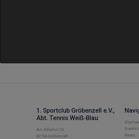
1. Sportclub Gröbenzell e.V.,
Navi
Abt. Tennis Weiß-Blau
Startse
Events 
Am Zillerhof 26
News
82194 Gröbenzell