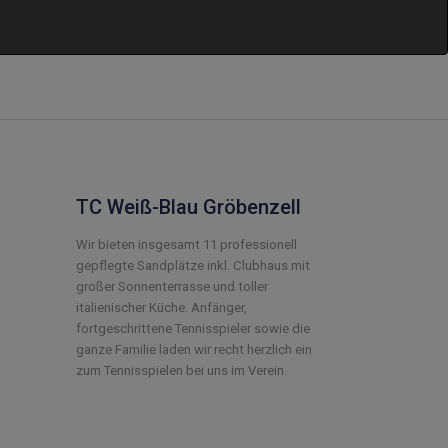
TC Weiß-Blau Gröbenzell
Wir bieten insgesamt 11 professionell
gepflegte Sandplätze inkl. Clubhaus mit
großer Sonnenterrasse und toller
italienischer Küche. Anfänger,
fortgeschrittene Tennisspieler sowie die
ganze Familie laden wir recht herzlich ein
zum Tennisspielen bei uns im Verein.