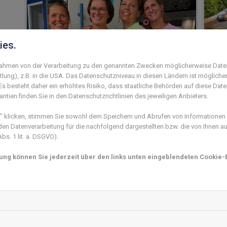
ies.
 Rahmen von der Verarbeitung zu den genannten Zwecken möglicherweise Date
lung), z.B. in die USA. Das Datenschutzniveau in diesen Ländern ist mögliche
s besteht daher ein erhöhtes Risiko, dass staatliche Behörden auf diese Dat
Mehr als 100 Mitglieder feiern
Jug
ntien finden Sie in den Datenschutzrichtlinien des jeweiligen Anbieters.
beim Sommerfest
vie
klicken, stimmen Sie sowohl dem Speichern und Abrufen von Informationen a
05. August 2026
27. J
n Datenverarbeitung für die nachfolgend dargestellten bzw. die von Ihnen 
s. 1 lit. a. DSGVO).
Erste
Juni
mung können Sie jederzeit über den links unten eingeblendeten Cookie-B
Previous
Next