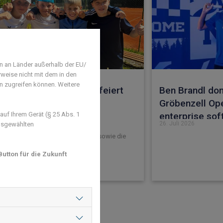
n an Länder außerhalb der EU/
rweise nicht mit dem in den
en zugreifen können. Weitere
end des TC Weiß-Blau feiert
Ben Brandl dom
r Meisterschaften
Gröbenzell Op
uf Ihrem Gerät (§ 25 Abs. 1
enterprise so
uli 2026
26. Juli 2026
ausgewählten
r Platz für die U10, die U12 I und II sowie die
orinnen U18
utton für die Zukunft