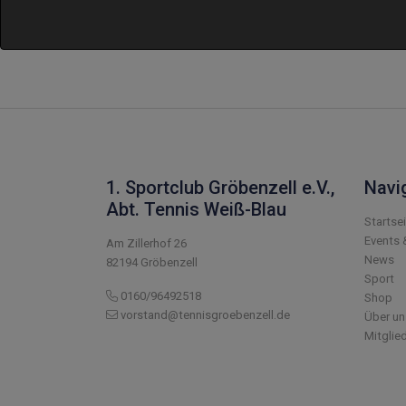
1. Sportclub Gröbenzell e.V.,
Navi
Abt. Tennis Weiß-Blau
Startse
Events 
Am Zillerhof 26
News
82194 Gröbenzell
Sport
0160/96492518
Shop
vorstand@tennisgroebenzell.de
Über un
Mitglie