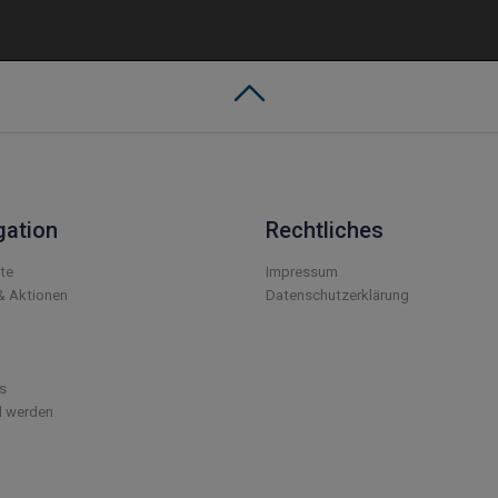
gation
Rechtliches
ite
Impressum
& Aktionen
Datenschutzerklärung
s
d werden