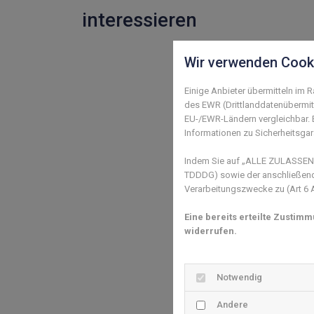
interessieren
Wir verwenden Cook
Einige Anbieter übermitteln im
des EWR (Drittlanddatenübermitt
EU-/EWR-Ländern vergleichbar. E
Informationen zu Sicherheitsgara
Indem Sie auf „ALLE ZULASSEN" 
TDDDG) sowie der anschließende
Verarbeitungszwecke zu (Art 6 Ab
Eine bereits erteilte Zustim
widerrufen.
Notwendig
Andere