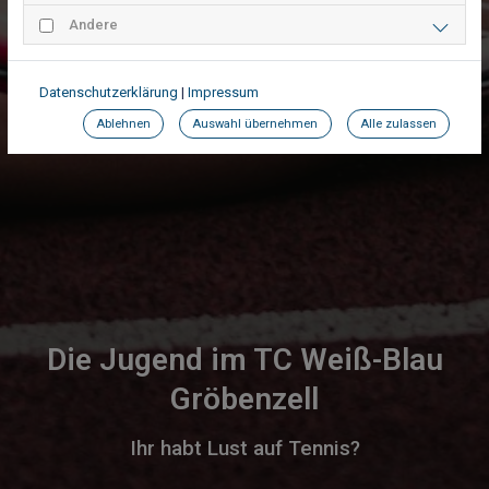
Andere
Datenschutzerklärung
|
Impressum
Ablehnen
Auswahl übernehmen
Alle zulassen
Die Jugend im TC Weiß-Blau
Gröbenzell
Ihr habt Lust auf Tennis?